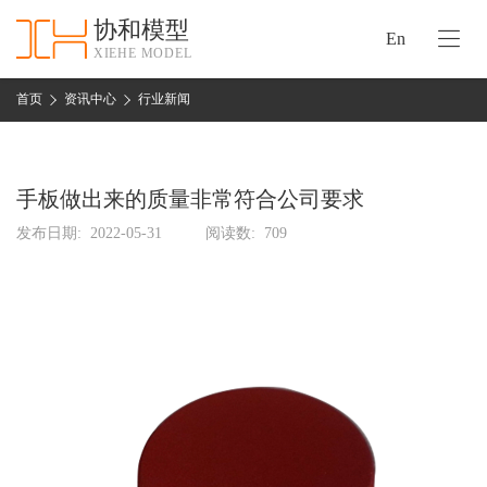
协和模型
En
XIEHE MODEL
协
和
首页
资讯中心
行业新闻
首
手
页
板
模
手板做出来的质量非常符合公司要求
资
型
质
发布日期:
2022-05-31
阅读数:
709
认
加
证
工
实
保
力
密
措
关
施
于
协
联
和