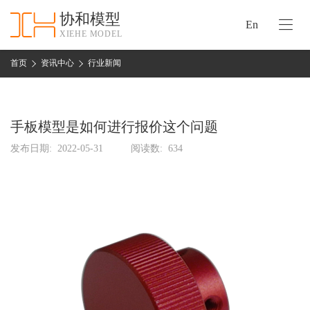
协和模型
En
XIEHE MODEL
协
和
首页
资讯中心
行业新闻
首
手
页
板
模
手板模型是如何进行报价这个问题
资
型
质
发布日期:
2022-05-31
阅读数:
634
认
加
证
工
实
保
力
密
措
关
施
于
协
联
和