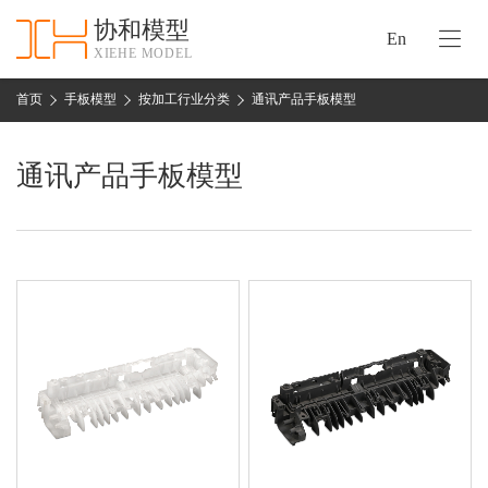
协和模型
En
XIEHE MODEL
协
和
首页
手板模型
按加工行业分类
通讯产品手板模型
首
手
页
板
通讯产品手板模型
模
资
型
质
认
加
证
工
实
保
力
密
措
关
施
于
协
联
和