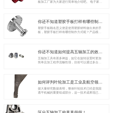
系
板加工厂家为大家进行简单地介绍吧。 电子家电
显视器，加湿器，果汁机，吸尘器，空调面板。
协
玩具动漫 卡通人物，…
和
你还不知道塑胶手板打样有哪些制作
方式
塑胶手板顾名思义便是使用塑胶材料做出来的手
板，塑胶手板打样有哪些制作方式呢？产品模型
塑胶手板打样一般用来干嘛？接下来由车灯手板
厂家为大家进行简单地介绍一下。 …
你还不知道如何提高五轴加工的效
益？
五轴加工具有甚多裨益，如它在旋转设置时更加
简单且加工程序流畅性强，目前可以通过多台设
备组成集成式加工，既提高了设备的通用性又提
高了工作效率，同时也保证了机床工作…
如何评判叶轮加工是工业及航空领域
的枢纽技术
据大量研究数据表明，整体叶轮技术已经是我国
透平机械的重要组成部分，这一技术成果现已被
大范围的应用于工业领域以及航空领域。更多有
关叶轮加工的知识，下述，将由小编为…
区分五轴加工的真真假假！