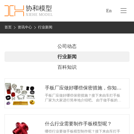
协和模型
En
XIEHE MODEL
协
和
首页
资讯中心
行业新闻
首
手
页
板
公司动态
模
资
行业新闻
型
质
百科知识
认
加
证
工
实
手板厂应做好哪些保密措施，你知道
保
力
吗？
手板厂应做好哪些保密措施？接下来由车灯手板
密
厂家为大家进行简单地介绍吧。 由于做手板的文
措
件是在产品研发的中期阶段的重要数据，文档保
关
密措施是我们手板厂需要考虑的先…
施
于
协
什么行业需要制作手板模型呢？
联
和
哪些行业要做手板模型制作呢？接下来由车灯手