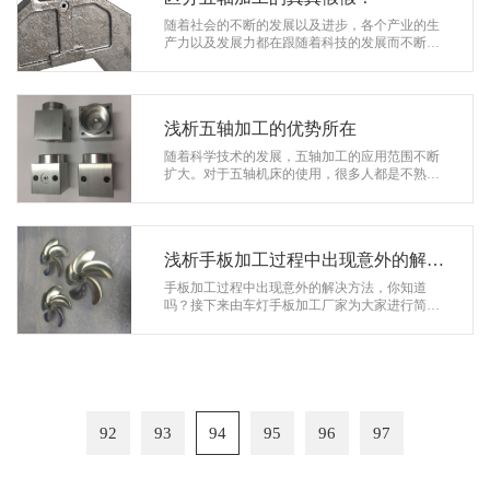
随着社会的不断的发展以及进步，各个产业的生
产力以及发展力都在跟随着科技的发展而不断的
发展，目前科技的发达程度已经非常的宏观了，
而我们在生产方面也得到了很多的突破…
浅析五轴加工的优势所在
随着科学技术的发展，五轴加工的应用范围不断
扩大。对于五轴机床的使用，很多人都是不熟悉
的。但是对于五轴加工的厂家来说，是非常容易
上手的。那为什么五轴加工这么受人喜…
浅析手板加工过程中出现意外的解决
方法
手板加工过程中出现意外的解决方法，你知道
吗？接下来由车灯手板加工厂家为大家进行简单
地介绍吧。 任何工作总有一定的风险村在，手板
模型加工过程中也是存在一定的意外…
92
93
94
95
96
97