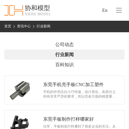
协和模型
En
XIEHE MODEL
协
和
首页
资讯中心
行业新闻
首
手
页
板
公司动态
模
资
行业新闻
型
质
百科知识
认
加
证
工
实
东莞手机壳手板CNC加工塑件
保
力
手机的外壳往往小巧玲珑，设计简化，各部分之
密
间有非常严厉的要求，所以壳各方面的精度要求
措
越来越高，特别是涉及到匹配的部分。 首先是把
关
工厂给出的2D工程图构建为3D实体…
施
于
协
东莞手板制作打样哪家好
联
和
往常，手板制造打样遭到了很多企业的关注。从