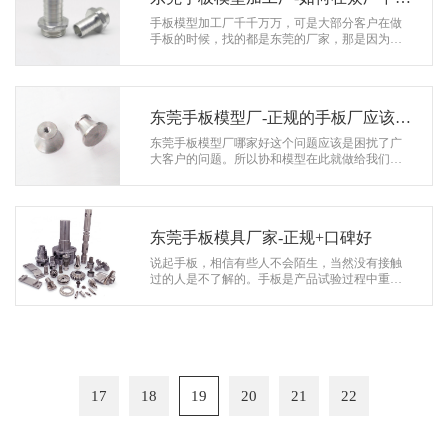
性价比高的
手板模型加工厂千千万万，可是大部分客户在做
手板的时候，找的都是东莞的厂家，那是因为东
莞地区汇集了手板职业比较成熟的厂家和制作技
能，走在手板职业的前沿，而其它省份…
东莞手板模型厂-正规的手板厂应该有
哪些特点
东莞手板模型厂哪家好这个问题应该是困扰了广
大客户的问题。所以协和模型在此就做给我们来
介绍一下。一家正规的手板厂应该有哪些特色，
比照小厂如何用更好的服务您。大…
东莞手板模具厂家-正规+口碑好
说起手板，相信有些人不会陌生，当然没有接触
过的人是不了解的。手板是产品试验过程中重要
的一个部分，手板质量的好坏，会直接影响到产
品研发的进度和产品质量。所以选择一…
17
18
19
20
21
22