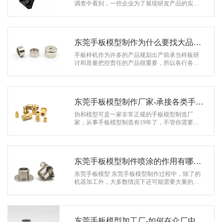
系
调查中看到，一些企业为了展现研发产品的实
力，加强行业竞争力，开端注重手板的问题。固
协
然市场上有很多手板公司推出了加工定制…
和
东莞手板模型制作为什么要找大品牌
企业
手板样机作为许多的产品规划出产前承当样板研
讨和质量把控责任的产品很重要，所以各行各业
的出产组织都会找专业级技能组织来完成它的制
作。而一起一个耐用性好手板样机可以…
东莞手板模型制作厂家-承接各类手板
定制
协和模型可是一家非常正规的手板模型制造厂
家，从事手板模型制造有19年了，不管你需要定
制外观手板还是结构手板，协和模型都能很好地
完成，并且要比其他当地做得好。假如您…
东莞手板模型制件喷涂的作用有哪
些？
东莞手板模型 东莞手板模型制作过程中，除了的
机器加工外，大多数情况下还可能需要大量的手
艺或借助其它仪器进行后期处理操作，以下所列
出的便是运用塑料原料加工的手板…
东莞手板模型加工厂-如何在众厂中找