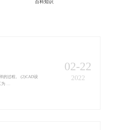
百科知识
02-22
2022
计角度讲：简单来说，是产品设计完后，为验证设计的正确性，以CNC加工为 …