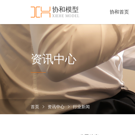
协和模型
协和首页
XIEHE MODEL
协
和
首
手
页
板
模
资
资讯中心
型
质
认
加
证
工
实
保
力
密
措
首页
资讯中心
行业新闻
关
施
于
协
联
和