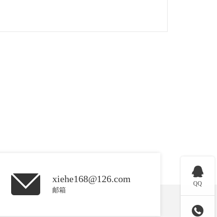

xiehe168@126.com
QQ
邮箱
