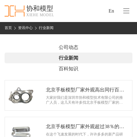
协和模型
En
XIEHE MODEL
协
和
首页
资讯中心
行业新闻
首
手
页
板
公司动态
模
资
行业新闻
型
质
百科知识
认
加
证
工
实
北京手板模型厂家外观高出同行百分
保
力
之38
大家好我们是深圳市协和模型技术有限公司的推
密
广人员，这几天有许多找北京手板模型厂家的客
措
户找到了我们公司然后想和我们公司达成合作关
关
系。都非常成功的完成了合作。 今…
施
于
协
北京手板模型厂家外观超过38％的同
联
和
行
在这个飞速发展的时代下，许许多多的新产品研