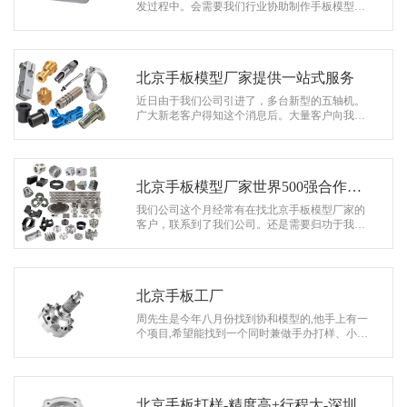
系
发过程中。会需要我们行业协助制作手板模型提
供给客户。就在这个月已经有多位想找北京手板
协
模型厂家。找到了我们公司。 在前…
和
北京手板模型厂家提供一站式服务
近日由于我们公司引进了，多台新型的五轴机。
广大新老客户得知这个消息后。大量客户向我们
提出合作需求。就好比月份，有名来自北京的医
疗器材公司。采购李小姐，在网上找北…
北京手板模型厂家世界500强合作伙
伴
我们公司这个月经常有在找北京手板模型厂家的
客户，联系到了我们公司。还是需要归功于我们
从事手板行业20年的经验。在长期与新老客户的
合作。积攒了无数口碑好评。 今天…
北京手板工厂
周先生是今年八月份找到协和模型的,他手上有一
个项目,希望能找到一个同时兼做手办打样、小批
量加工以及大批量加工出货的北京手板工厂。因
为他觉得，一个供应商经常换，虽然…
北京手板打样-精度高+行程大-深圳协