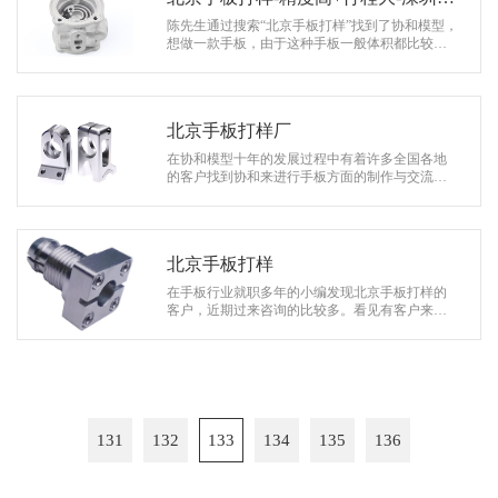
和模型公司
陈先生通过搜索“北京手板打样”找到了协和模型，
想做一款手板，由于这种手板一般体积都比较
大，所以需要找那些加工行程比较大的厂家，且
希望能把精度做得高一点…
北京手板打样厂
在协和模型十年的发展过程中有着许多全国各地
的客户找到协和来进行手板方面的制作与交流。
像很多找北京手板打样厂的客户就在互联网上找
到相关供应商信息，根据多家的对比然…
北京手板打样
在手板行业就职多年的小编发现北京手板打样的
客户，近期过来咨询的比较多。看见有客户来交
流合作事项，是再高兴不过的事情了。通过和客
户的深入探讨还有，同事之间的默契配…
131
132
133
134
135
136