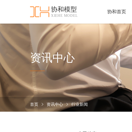
协和模型
协和首页
XIEHE MODEL
协
和
首
手
页
板
模
资
资讯中心
型
质
认
加
证
工
实
保
力
密
措
首页
资讯中心
行业新闻
关
施
于
协
联
和