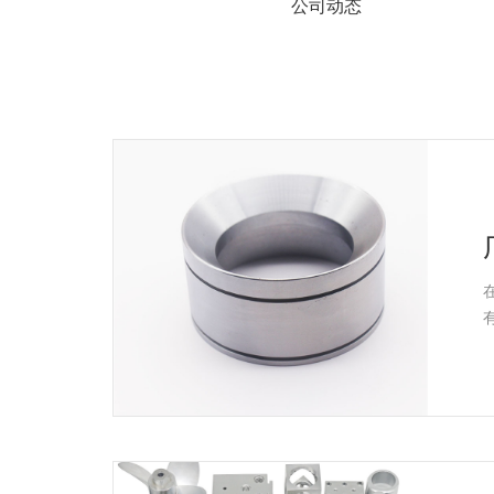
系
公司动态
协
和