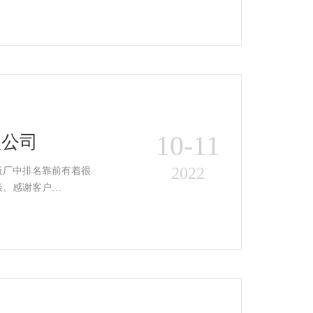
10-11
型公司
2022
板厂中排名靠前有着很
谈。感谢客户…