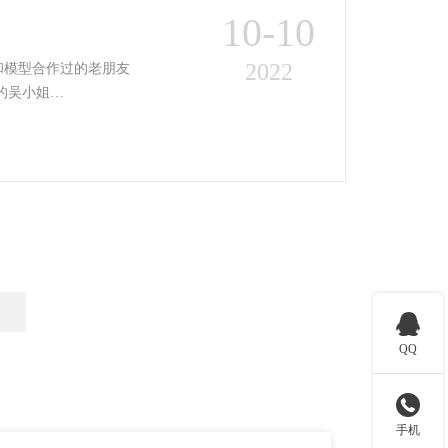
10-10
2022
和模型合作过的老朋友
手板的好口碑。 而位于广州的吴小姐…

QQ

手机