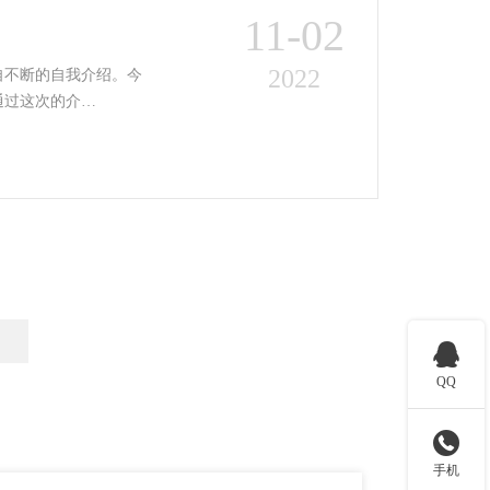
11-02
2022
自不断的自我介绍。今
通过这次的介…

QQ

手机