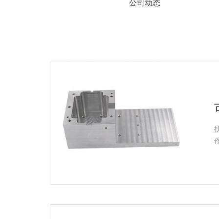
系
公司动态
协
和