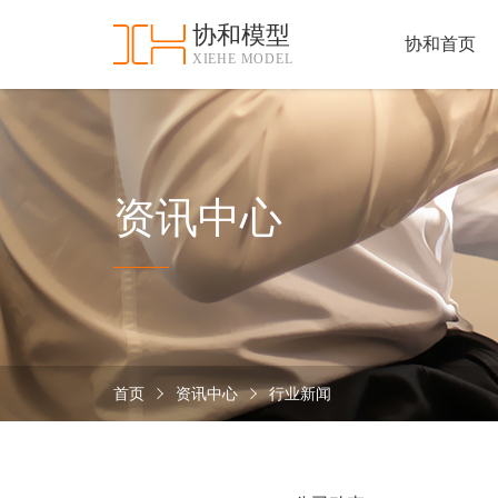
协和模型
协和首页
XIEHE MODEL
协
和
首
手
页
板
模
资
资讯中心
型
质
认
加
证
工
实
保
力
密
措
首页
资讯中心
行业新闻
关
施
于
协
联
和