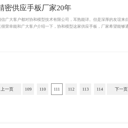
精密供应手板厂家20年
相信广大客户都对协和模型技术有限公司，耳熟能详。但是深厚的友谊来
天很荣幸能和广大客户介绍一下，协和模型这家供应手板，厂家希望能够
上一页
109
110
111
112
113
114
下一页