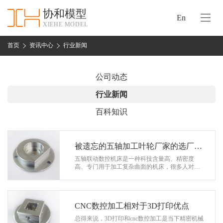
协和模型
En
XIEHE MODEL
协
和
首页
资讯中心
行业新闻
首
手
页
板
公司动态
模
资
行业新闻
型
质
百科知识
认
加
证
工
实
被遗忘的五轴加工叶轮厂家的选厂事
保
力
项
五轴联动数控机床是一种科技含量高、精密度
密
高、专门用于加工复杂曲面的机床，很多人对于
措
五轴联动数控机床加工技术的经营范围是不清晰
关
的，该加工技术的应用范围朱啊哟是解决…
施
于
协
CNC数控加工相对于3D打印优点
联
和
总得来说，3D打印和cnc数控加工是当下精密机械