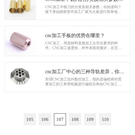
你知道吗？
CNC加工中铣刀的分类及相关参数，你知道吗？
接下来由精密零件加工厂家为大家进行简单地介
绍吧。 铣刀的分类介绍： 尖齿铣刀： 在后刀面上
磨出一条窄的刃带以形成后…
cnc加工手板的优势在哪里？
CNC加工，用原材料直接加工出符合要求的样
件。CNC加工速度快，样件表面质量好，在完成
表面喷涂、丝印和电镀工艺以后，甚至比开模生
产出来的产品还要光彩照人。数控技术适用…
cnc加工厂中心的三种导轨差异，你知
道吗？
所谓CNC加工也叫数控加工，指的是编程师对需
要加工的工单用电脑进行编程后再由CNC加工操
机人员操作的一种加工称为CNC数控加工。CNC
加工中心的导轨主要有三种，这三种导轨的…
105
106
107
108
109
110