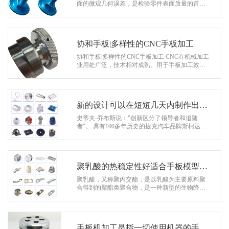
系
面的微观几何误差，是检验零件表面质量的首要
依据。是否合理，直接关系到产品的质量、使用
协
寿命和制造成本。 机械零件表面粗…
和
协和手板|多样性的CNC手板加工
协和手板|多样性的CNC手板加工 CNC在机械加工
业用处广泛，技术相对成熟。用于手板加工效果
以及精度也非常好，目前常见的CNC加工手板方
法有如下几种： 1.车削 车削…
新的设计可以在短短几天内制作出原
型
史蒂夫-乔布斯说："创新区分了领导者和追随
者"。 具有100多年历史的捷克汽车品牌斯柯达表
示，他们正在使用3D打印技术来简化汽车制造过
程。他们致力于采用新技…
聚乳酸的热稳定性好适合手板模型材
料
聚乳酸，又称聚丙交酯，是以乳酸为主要原料聚
合得到的聚酯类聚合物，是一种新型的生物降解
材料。 聚乳酸的热稳定性好，加工温度170～23
0℃，有好的抗溶剂性，可用多种方…
手板机加工是指一切使用机器的手板