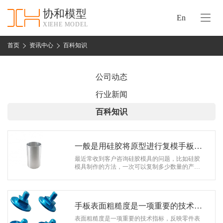
协和模型
En
XIEHE MODEL
协
和
首页
资讯中心
百科知识
首
手
页
板
公司动态
模
资
行业新闻
型
质
百科知识
认
加
证
工
实
一般是用硅胶将原型进行复模手板模
保
力
型
最近常收到客户咨询硅胶模具的问题，比如硅胶
密
模具制作的方法，一次可以复制多少数量的产
措
品，以及硅胶模具常遇到的翻模次数少，出油等
关
等问题。今天小齐给大家统一整理总结了…
施
于
协
手板表面粗糙度是一项重要的技术指
联
和
标
表面粗糙度是一项重要的技术指标，反映零件表