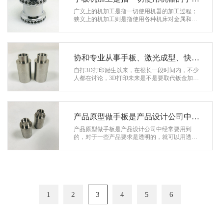
加工过程
广义上的机加工是指一切使用机器的加工过程；
狭义上的机加工则是指使用各种机床对金属和塑
料进行切削加工。一般日常提到的机加工多为狭
义，因此它的含义和减材制造几乎相同…
协和专业从事手板、激光成型、快速
模具、零件加工、3D打印
自打3D打印诞生以来，在很长一段时间内，不少
人都在讨论，3D打印未来是不是要取代钣金加工
或CNC制造等工艺。 事实，这在未来很长一段时
间内都不太可能做到。 协和专业…
产品原型做手板是产品设计公司中经
常要用到的
产品原型做手板是产品设计公司中经常要用到
的，对于一些产品要求是透明的，就可以用透明
材料加工，现在做透明手板的可以使用3D打印和
传统CNC加工制造，下面协和手板就来为大…
1
2
3
4
5
6