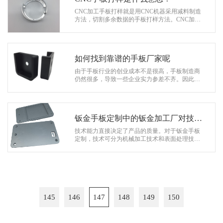
CNC加工手板打样就是用CNC机器采用减料制造
方法，切割多余数据的手板打样方法。CNC加工
速度快，成本低，加工数据强度高，耐高温，韧
性高，通明；CNC打磨、喷漆、喷砂、氧化…
如何找到靠谱的手板厂家呢
由于手板行业的创业成本不是很高，手板制造商
仍然很多，导致一些企业实力参差不齐。因此，
在寻找手板制造商时，不要盲目选择，而要仔细
筛选，以便找到可靠的手板制造商…
钣金手板定制中的钣金加工厂对技术
的要求
技术能力直接决定了产品的质量。对于钣金手板
定制，技术可分为机械加工技术和表面处理技
术、研发能力和工程师。在钣金手板的定制生产
中，客户对钣金加工厂的关注是什么？总…
145
146
147
148
149
150