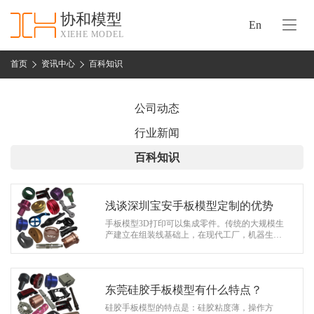
协和模型
En
XIEHE MODEL
协
和
首页
资讯中心
百科知识
首
手
页
板
公司动态
模
资
行业新闻
型
质
百科知识
认
加
证
工
实
浅谈深圳宝安手板模型定制的优势
保
力
手板模型3D打印可以集成零件。传统的大规模生
密
产建立在组装线基础上，在现代工厂，机器生产
措
出相同的零部件，然后由机器人或工人（甚至跨
关
洲）组装。产品组件越多，组装的时间…
施
于
协
东莞硅胶手板模型有什么特点？
联
和
硅胶手板模型的特点是：硅胶粘度薄，操作方