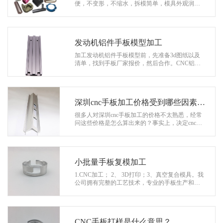
系
便，不变形，不缩水，拆模简单，模具外观润
滑，模拟效果好。 1.硅胶是活性液体，A成分是硅
协
胶，B成分为固化剂，固化剂的添加量…
和
发动机铝件手板模型加工
加工发动机铝件手板模型前，先准备3d图纸以及
清单，找到手板厂家报价，然后合作。CNC铝合
金手板是通过的CNC机器雕刻加工是生产手板的
主流技术。 1、发动机手板模型主要是…
深圳cnc手板加工价格受到哪些因素影
响？
很多人对深圳cnc手板加工的价格不太熟悉，经常
问这些价格是怎么算出来的？事实上，决定cnc手
板加工价格有很多因素：材料、模型尺寸、程序
困难、客户需求等。下面，让小边为…
小批量手板复模加工
1.CNC加工； 2、 3D打印；3、真空复合模具。我
公司拥有完整的工艺技术，专业的手板生产和复
制设计，真诚欢迎我公司参观了解更多的手板工
艺技术，我相信在我们的共同努力下，…
CNC手板打样是什么意思？