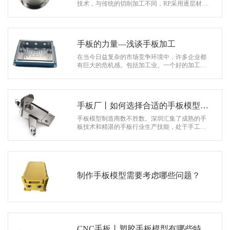
系
技术，与传统的切削加工不同，RP采用逐层材料
累加法加工实体模型，故也称为增材制造(Material
协
Increase Manufacturing，MI…
和
手板的力量—浅谈手板加工
在当今日益复杂的市场竞争环境中，许多企业都
有巨大的危机感。包括加工业。一个好的加工企
业，如果过于沉迷于以前的成就，停滞不前，无
疑是一场巨大的灾难。换句话说，企业…
手板厂丨如何选择合适的手板模型厂
家？
手板模型制造商数不胜数。深圳汇集了成熟的手
板技术和精湛的手板行业生产技能，处于手工行
业的前沿，因此大多数客户会选择深圳手板厂。
然而，深圳手板厂的数量并不小。让我…
制作手板模型需要考虑哪些问题？
CNC手板丨塑胶手板模型有哪些特