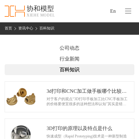
协和模型
En
XIEHE MODEL
协
和
首页
资讯中心
百科知识
首
手
页
板
公司动态
模
资
行业新闻
型
质
百科知识
认
加
证
工
实
3d打印和CNC加工做手板哪个比较便
保
力
宜
对于客户的观点“3D打印手板加工比CNC手板加工
密
的价格要便宜很多的这种想法和认知”其实是错误
措
的，这两种加工方式的价格是相对而言的。CNC
关
工艺需要编程和拆分，通…
施
于
协
3D打印的原理以及特点是什么
联
和
快速成型（Rapid Prototyping)技术是一种新型制造