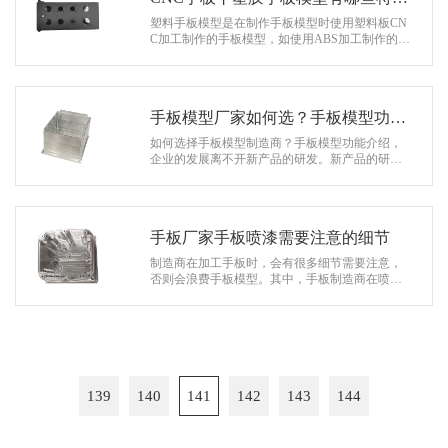
点？
塑料手板模型是在制作手板模型时使用塑料板CN
C加工制作的手板模型，如使用ABS加工制作的C
NC塑料手板模型、小批量复模手板模型、塑料板
吸塑模型等。所以塑料手板模型作为CNC…
手板模型厂家如何选？手板模型功能
介绍
如何选择手板模型制造商？手板模型功能介绍，
企业的发展离不开新产品的研发。新产品的研发
可以促进企业在市场上的发展。当然，新产品在
设计之初会面临很多问题。手板模型的…
手板厂家手板喷漆需要注意的细节
制造商在加工手板时，会有很多细节需要注意，
否则会浪费手板模型。其中，手板制造商在喷漆
时需要注意很多细节，以避免喷漆效果差。接下
来，让我们来看看手板喷漆的注意…
139
140
141
142
143
144