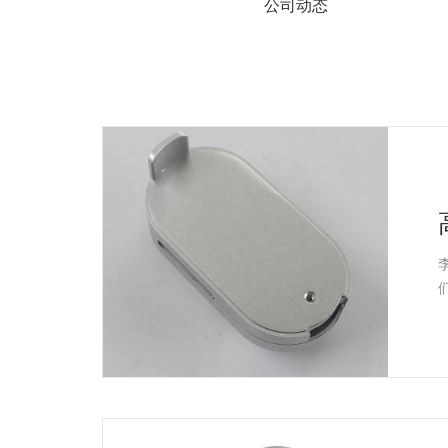
系
公司动态
协
和