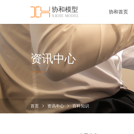
协和模型
协和首页
XIEHE MODEL
协
和
首
手
页
板
模
资
资讯中心
型
质
认
加
证
工
实
保
力
密
措
首页
资讯中心
百科知识
关
施
于
协
联
和