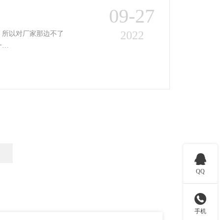
09-27
2022
，所以对厂家那边不了
一…

QQ

手机