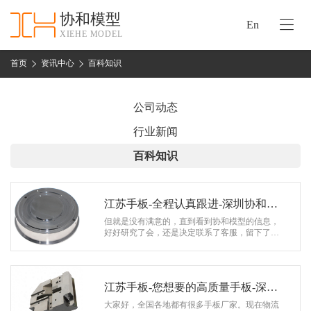
协和模型
En
XIEHE MODEL
协
和
首页
资讯中心
百科知识
首
手
页
板
公司动态
模
资
行业新闻
型
质
百科知识
认
加
证
工
实
江苏手板-全程认真跟进-深圳协和模
保
力
型公司
但就是没有满意的，直到看到协和模型的信息，
密
好好研究了会，还是决定联系了客服，留下了联
措
络方式。次日，来到了协和模型。业务员陈工招
关
待的这位客户。经过沟通得知，他是做…
施
于
协
江苏手板-您想要的高质量手板-深圳
联
和
协和模型公司
大家好，全国各地都有很多手板厂家。现在物流