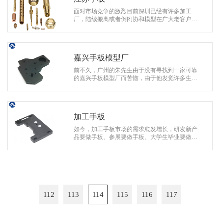
面对市场竞争的激烈目前深圳已经有许多加工
厂，陆续搬离或者倒闭协和模型在广大老客户的
支持下坚持了下来。也是一个奇迹了20年来不断
提高到今天这个水平实属不易。像一些新…
嘉兴手板模型厂
前不久，广州的朱先生由于没有寻找到一家可靠
的嘉兴手板模型厂而苦恼，由于他发觉许多生产
厂家都不符合要求，要不是经营规模很小，跟街
边的小作坊一样，要不就是新创立一两…
加工手板
如今，加工手板市场的需求愈发增长，研发新产
品要做手板、参展要做手板、大学生毕业要做手
板等等。然而客户在做手板的时候并不是只做单
纯的CNC手板或者真空复模手板，有时候…
112
113
114
115
116
117