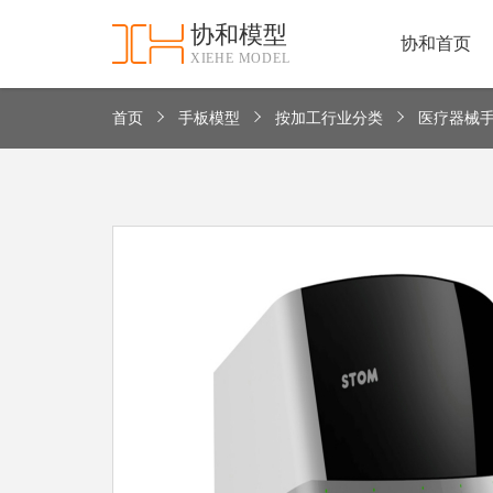
协和模型
协和首页
XIEHE MODEL
协
和
首
首页
手板模型
按加工行业分类
医疗器械
手
页
板
模
资
型
质
认
加
证
工
实
保
力
密
措
关
施
于
协
联
和