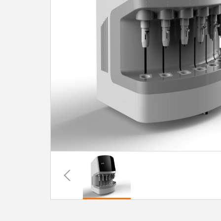
系
协
和