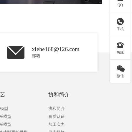
QQ

手机

xiehe168@126.com
热线
邮箱

微信
艺
协和简介
板模型
协和简介
手板模型
资质认证
手板模型
加工实力