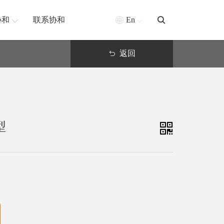
协和
联系协和
En
返回
型