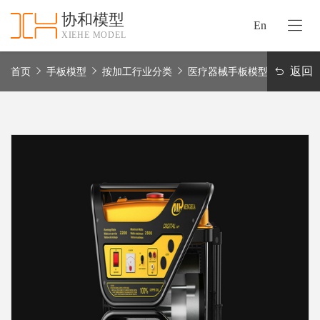
协和模型
En
XIEHE MODEL
协
和
返回
首页
手板模型
按加工行业分类
医疗器械手板模型
首
手
页
板
模
资
型
质
认
加
证
工
实
保
力
密
措
关
施
于
协
联
和