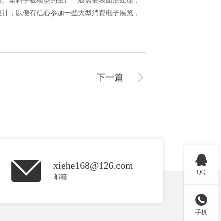
商。塑料手板模型的生产一般需要表面后处理，
设计，以便有信心参加一些大型消费电子展览，
下一篇

xiehe168@126.com
QQ
邮箱

手机