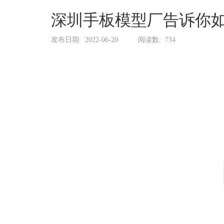
系
协
深圳手板模型厂告诉你
和
发布日期:
2022-06-20
阅读数:
734