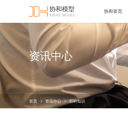
协和模型
协和首页
XIEHE MODEL
协
和
首
手
页
板
模
资
资讯中心
型
质
认
加
证
工
实
保
力
密
措
首页
资讯中心
百科知识
关
施
于
协
联
和