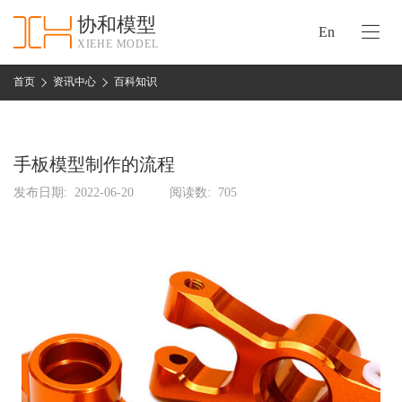
协和模型
En
XIEHE MODEL
协
和
首页
资讯中心
百科知识
首
手
页
板
模
手板模型制作的流程
资
型
质
发布日期:
2022-06-20
阅读数:
705
认
加
证
工
实
保
力
密
措
关
施
于
协
联
和