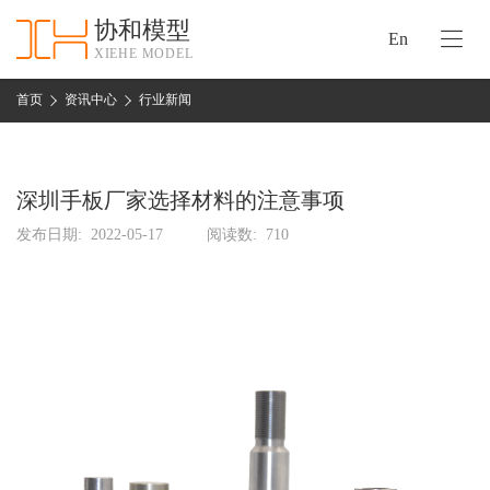
协和模型
En
XIEHE MODEL
协
和
首页
资讯中心
行业新闻
首
手
页
板
模
深圳手板厂家选择材料的注意事项
资
型
质
发布日期:
2022-05-17
阅读数:
710
认
加
证
工
实
保
力
密
措
关
施
于
协
联
和