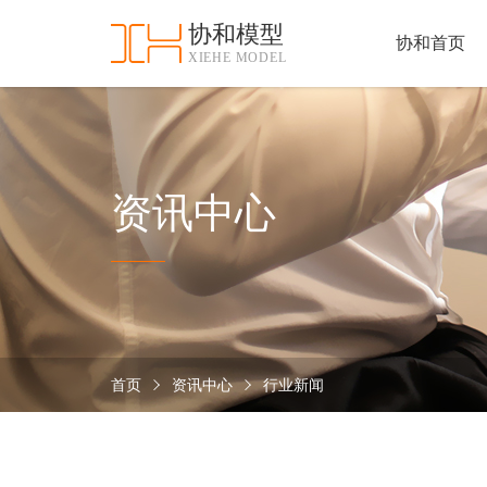
协和模型
协和首页
XIEHE MODEL
协
和
首
手
页
板
模
资
资讯中心
型
质
认
加
证
工
实
保
力
密
措
首页
资讯中心
行业新闻
关
施
于
协
联
和