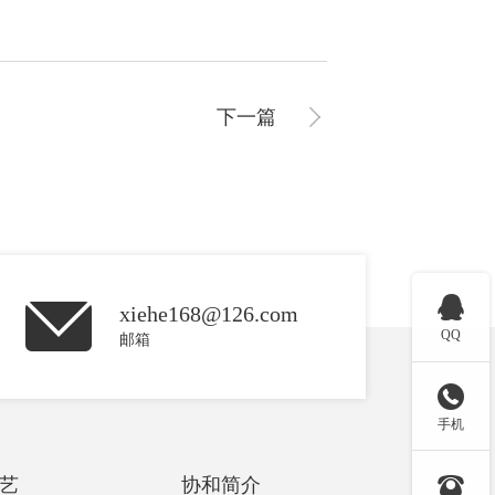
下一篇

xiehe168@126.com
QQ
邮箱

手机

艺
协和简介