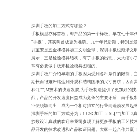
深圳手板的加工方式有哪些？
手板模型亦称首板，即产品的第一个样板。早在七十年
"手板"，其实叫首板更为准确。九十年代后期，特别是
圳宝安是五金和模具加工文明全球，深圳手板也渐渐文
展示，三是检验模具结构，有了手板的出现，大大缩小
常有必要做手板来检验模具图档的。
深圳手板厂介绍早期的手板因为受到各种条件的限制，
期长而很难严格达到外观和结构图纸的尺寸要求，因而其检
和C[**]M技术的快速发展,为手板制造提供了更加好
烈，产品的开发速度日益成为竞争的主要矛盾，而手板
业便脱颖而出，成为一个相对独立的行业而蓬勃发展起
深圳手板的加工方式分为：1.CNC加工 2.SL[**]
抄数设计真诚的欢迎来我司参观了解更多手板的工艺技
品开发的技术改进和产品验证问题。大家一起合作共赢