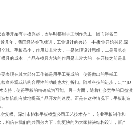
代香港开始有手板兴起，因早时都用手工制作为主，因而得名曰
手板
最近几年，我国经济突飞猛进，工业设计的兴起，
业开始兴起,深
明全球。手板虽小，作用却非常大，一是体现设计思维，二是展览会
了模具的成本，产品在模具方法的作用是非常大的，在开模之前是非
主要表现在其大部分工作都是用手工完成的，使得做出的手板工
查外观或结构合理性的功能也大打折扣。随着科技的进步，C[**]D
的技术支持，使得手板的精确成为可能。另一方面，随着社会竞争的日益激
制造恰恰能有效地提高产品开发的速度。正是在这种情况下，手板制造
来。
加工 3真空复模。深圳市协和手板模型公司工艺技术齐全，专业手板制作和
术，相信在我们的共同努力下，能更快的为大家解决结构设计，新产
！