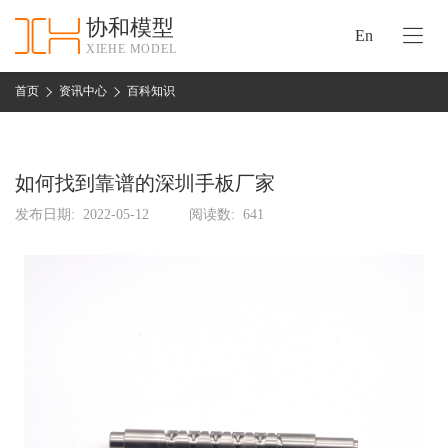
协和模型
En
XIEHE MODEL
协
和
首页
资讯中心
百科知识
首
手
页
板
模
如何找到靠谱的深圳手板厂家
资
型
质
发布日期:
2022-05-12
阅读数:
641
认
加
证
工
实
保
力
密
措
关
施
于
协
联
和