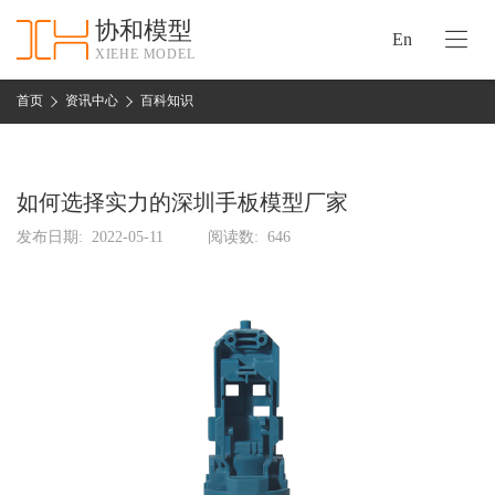
协和模型
En
XIEHE MODEL
协
和
首页
资讯中心
百科知识
首
手
页
板
模
如何选择实力的深圳手板模型厂家
资
型
质
发布日期:
2022-05-11
阅读数:
646
认
加
证
工
实
保
力
密
措
关
施
于
协
联
和