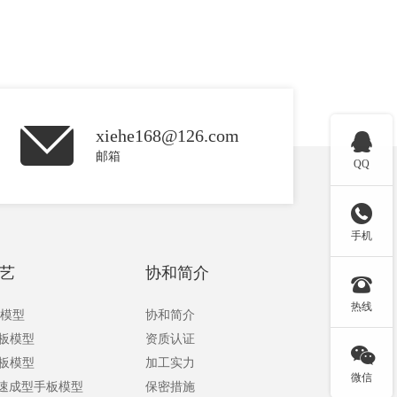
xiehe168@126.com

邮箱
QQ

手机
艺
协和简介

热线
板模型
协和简介
手板模型
资质认证

手板模型
加工实力
微信
快速成型手板模型
保密措施