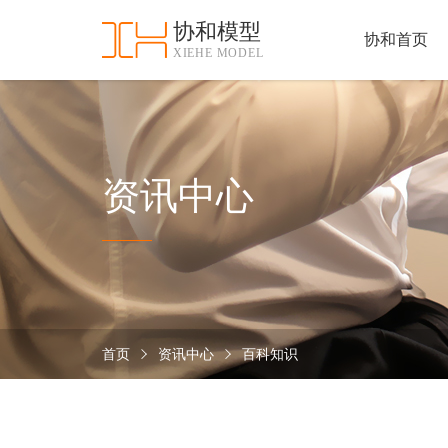
协和模型
协和首页
XIEHE MODEL
协
和
首
手
页
板
模
资
资讯中心
型
质
认
加
证
工
实
保
力
密
措
首页
资讯中心
百科知识
关
施
于
协
联
和