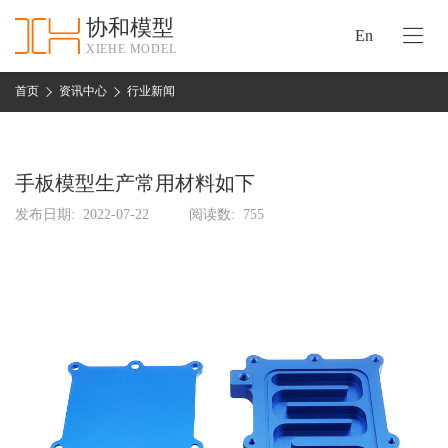
协和模型
En
XIEHE MODEL
协
和
首页
资讯中心
行业新闻
首
手
页
板
模
手板模型生产常用材料如下
资
型
质
发布日期:
2022-07-22
阅读数:
755
认
加
证
工
实
保
力
密
措
关
施
于
协
联
和