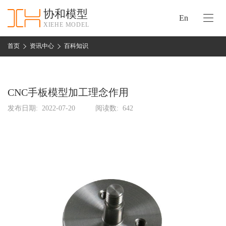
协和模型
En
XIEHE MODEL
协
和
首页
资讯中心
百科知识
首
手
页
板
模
CNC手板模型加工理念作用
资
型
质
发布日期:
2022-07-20
阅读数:
642
认
加
证
工
实
保
力
密
措
关
施
于
协
联
和