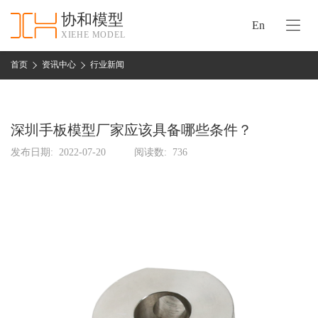
协和模型
En
XIEHE MODEL
协
和
首页
资讯中心
行业新闻
首
手
页
板
模
深圳手板模型厂家应该具备哪些条件？
资
型
质
发布日期:
2022-07-20
阅读数:
736
认
加
证
工
实
保
力
密
措
关
施
于
协
联
和