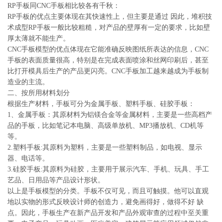
RP手板同CNC手板相比较各有千秋：
RP手板的优点主要体现在其快速性上，但主要是通过 因此，堆积技
术成型RP手板一般比较粗糙，对产品的壁厚有一定的要求，比如壁
厚太薄就不能生产。
CNC手板模型的优点体现在它能准确反映图纸所表达的信息，CNC
手板的表面质量很高，特别是在完成表面喷涂和丝网印刷后，甚至
比打开模具后生产的产品更闪亮。CNC手板加工越来越成为手板制
造业的主流。
二、按所用材料划分
根据生产材料，手板可分为金属手板、塑料手板、硅胶手板：
1、金属手板：其原材料为铝镁合金等金属材料，主要是一些高档产
品的手板，比如笔记本电脑、高级单放机、MP3播放机、CD机等
等。
2.塑料手板:其原料为塑料，主要是一些塑料制品，如电视、显示
器、电话等。
3.硅胶手板:其原料为硅胶，主要用于展示汽车、手机、玩具、手工
艺品、日用品等产品设计形状。
以上是手板模型的分类。手板不仅可见，而且可触摸。他可以直观
地以实物的形式反映设计师的创造力，避免画得好，做得不好 缺
点。因此，手板生产在新产品开发和产品外观审查的过程中至关重