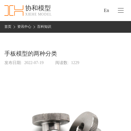
协和模型
En
XIEHE MODEL
协
和
首页
资讯中心
百科知识
首
手
页
板
模
手板模型的两种分类
资
型
质
发布日期:
2022-07-19
阅读数:
1229
认
加
证
工
实
保
力
密
措
关
施
于
协
联
和