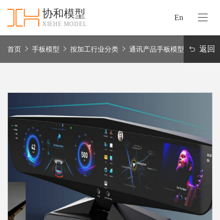
协和模型
En
XIEHE MODEL
协
和
返回
首页
手板模型
按加工行业分类
通讯产品手板模型
首
手
页
板
模
资
型
质
认
加
证
工
实
保
力
密
措
关
施
于
协
联
和