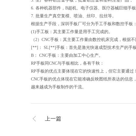
5. 生产各种铝合金手板，批量铝合金和塑料注塑产品；
6. 各种机器部件，B超机、电子仪器、医疗器械巨细手
7. 批量生产真空复模、喷油、丝印、拉丝等。
根据生产手段，深圳手板厂可分为手工手板和数控手板
(1)手工板：其主要工作量是用手工完成的。
（2）CNC手板：其主要工作量由数控机床完成，根据不
[**]： SL[**]手板：首先是激光快速成型技术生产的手
B： CNC手板：主要由加工中心生产。
RP手板同CNC与手板相比，各有千秋：
RP手板的优点主要体现在它的快速性上，但它主要通过
CNC手板的优点体现在它能准确反映图纸所表达的信息
越来越成为手板制作的干流。
上一篇