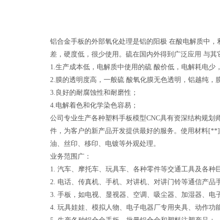
铝合金手板的外部氧化处理是铝的阳极 在酸电解质中，
差，硬度低，很少使用。硫在国内外得到广泛应用 与
1.生产成本低，电解质中使用的硫 酸价低，电解耗电
2.膜的透明度高，一般硫 酸氧化膜无色透明，铝越纯，
3.良好的耐腐蚀性和耐磨性；
4.电解着色和化学染色容易；
公司专业生产各种塑料手板模型CNC具有资深结构规划
件，为客户的新产品开发提供最好的服务。使用材料[**]B
油、丝印、移印、电镀等外观处理。
业务范围广：
1. 汽车、摩托车、玩具车、各种零件等交通工具及各种
2. 电话、传真机、手机、对讲机、对讲门铃等通信产品
3. 手板，如电视、显视器、空调、吸尘器、加湿器、电
4. 玩具娃娃、模拟人物、电子电器厂专用夹具、动作功