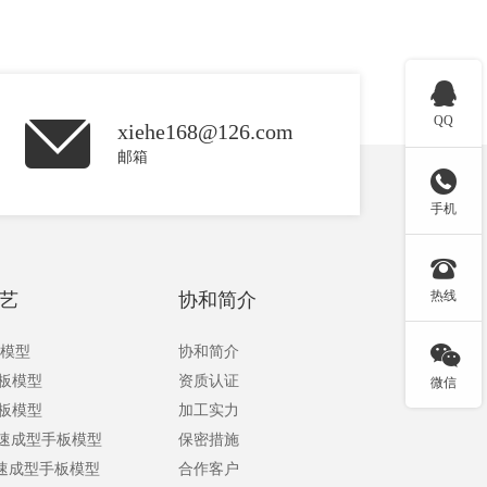

QQ
xiehe168@126.com
邮箱

手机

热线
艺
协和简介

板模型
协和简介
手板模型
资质认证
微信
手板模型
加工实力
快速成型手板模型
保密措施
快速成型手板模型
合作客户