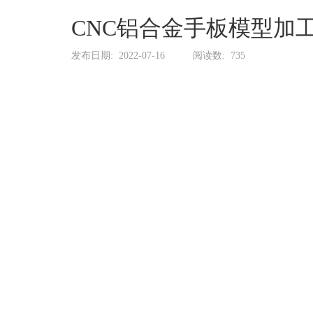
系
协
CNC铝合金手板模型加
和
发布日期:
2022-07-16
阅读数:
735