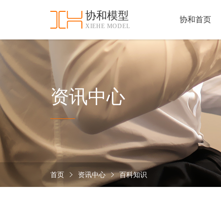
协和模型
协和首页
XIEHE MODEL
协
和
首
手
页
板
模
资
资讯中心
型
质
认
加
证
工
实
保
力
密
措
首页
资讯中心
百科知识
关
施
于
协
联
和