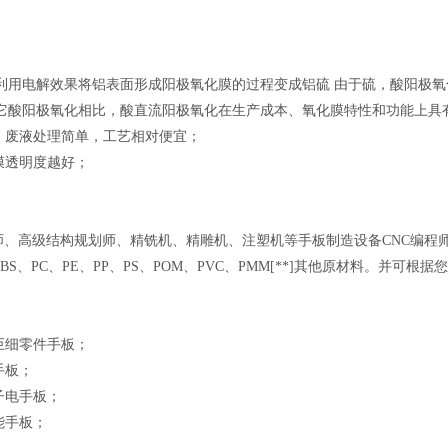
利用电解效果将铝表面形成阳极氧化膜的过程变成铝硫 由于硫，酸阳极氧
其它酸阳极氧化相比，酸直流阳极氧化在生产成本、氧化膜特性和功能上具
少，废液处理简单，工艺相对便宜；
膜透明度越好；
师、高级结构规划师、精铣机、精雕机、注塑机等手板制造设备CNC编程
S、PC、PE、PP、PS、POM、PVC、PMM[**]其他原材料。并
巨细零件手板；
手板；
子电手板；
能手板；