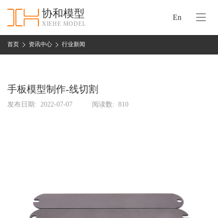
协和模型
En
XIEHE MODEL
协
和
首页
资讯中心
行业新闻
首
手
页
板
模
手板模型制作-线切割
资
型
质
发布日期:
2022-07-07
阅读数:
810
认
加
证
工
实
保
力
密
措
关
施
于
协
联
和