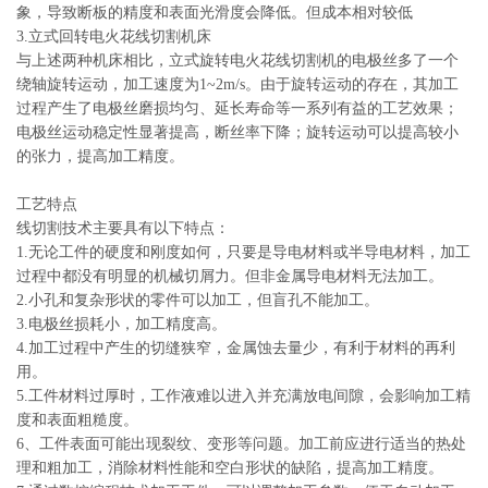
象，导致断板的精度和表面光滑度会降低。但成本相对较低
3.立式回转电火花线切割机床
与上述两种机床相比，立式旋转电火花线切割机的电极丝多了一个
绕轴旋转运动，加工速度为1~2m/s。由于旋转运动的存在，其加工
过程产生了电极丝磨损均匀、延长寿命等一系列有益的工艺效果；
电极丝运动稳定性显著提高，断丝率下降；旋转运动可以提高较小
的张力，提高加工精度。
工艺特点
线切割技术主要具有以下特点：
1.无论工件的硬度和刚度如何，只要是导电材料或半导电材料，加工
过程中都没有明显的机械切屑力。但非金属导电材料无法加工。
2.小孔和复杂形状的零件可以加工，但盲孔不能加工。
3.电极丝损耗小，加工精度高。
4.加工过程中产生的切缝狭窄，金属蚀去量少，有利于材料的再利
用。
5.工件材料过厚时，工作液难以进入并充满放电间隙，会影响加工精
度和表面粗糙度。
6、工件表面可能出现裂纹、变形等问题。加工前应进行适当的热处
理和粗加工，消除材料性能和空白形状的缺陷，提高加工精度。