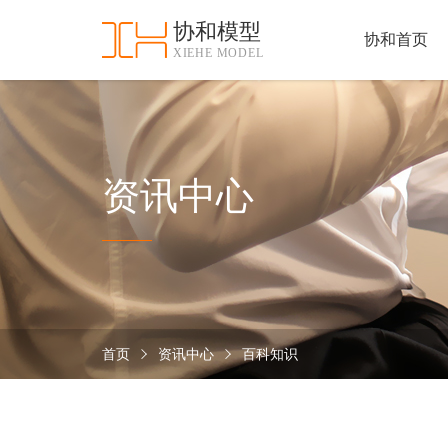
协和模型
协和首页
XIEHE MODEL
协
和
首
手
页
板
模
资
资讯中心
型
质
认
加
证
工
实
保
力
密
措
首页
资讯中心
百科知识
关
施
于
协
联
和