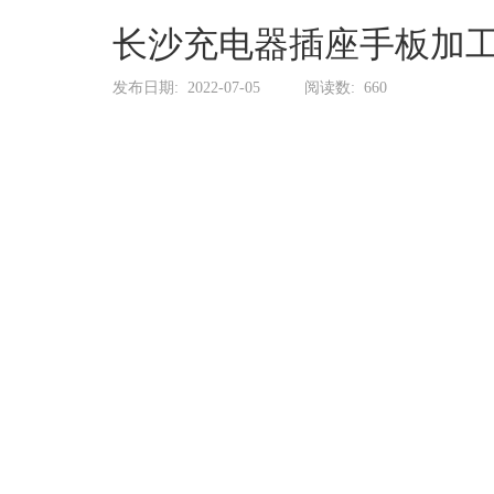
系
协
长沙充电器插座手板加
和
发布日期:
2022-07-05
阅读数:
660