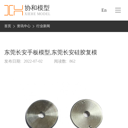
协和模型
En
XIEHE MODEL
协
和
首页
资讯中心
行业新闻
首
手
页
板
模
东莞长安手板模型,东莞长安硅胶复模
资
型
质
发布日期:
2022-07-02
阅读数:
862
认
加
证
工
实
保
力
密
措
关
施
于
协
联
和