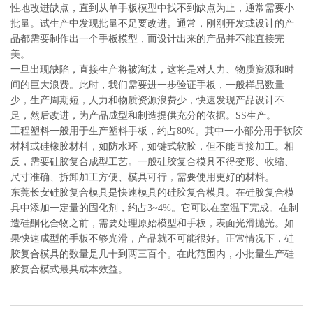
性地改进缺点，直到从单手板模型中找不到缺点为止，通常需要小
批量。试生产中发现批量不足要改进。通常，刚刚开发或设计的产
品都需要制作出一个手板模型，而设计出来的产品并不能直接完
美。
一旦出现缺陷，直接生产将被淘汰，这将是对人力、物质资源和时
间的巨大浪费。此时，我们需要进一步验证手板，一般样品数量
少，生产周期短，人力和物质资源浪费少，快速发现产品设计不
足，然后改进，为产品成型和制造提供充分的依据。SS生产。
工程塑料一般用于生产塑料手板，约占80%。其中一小部分用于软胶
材料或硅橡胶材料，如防水环，如键式软胶，但不能直接加工。相
反，需要硅胶复合成型工艺。一般硅胶复合模具不得变形、收缩、
尺寸准确、拆卸加工方便、模具可行，需要使用更好的材料。
东莞长安硅胶复合模具是快速模具的硅胶复合模具。在硅胶复合模
具中添加一定量的固化剂，约占3~4%。它可以在室温下完成。在制
造硅酮化合物之前，需要处理原始模型和手板，表面光滑抛光。如
果快速成型的手板不够光滑，产品就不可能很好。正常情况下，硅
胶复合模具的数量是几十到两三百个。在此范围内，小批量生产硅
胶复合模式最具成本效益。