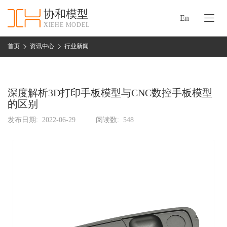
协和模型
En
XIEHE MODEL
协
和
首页
资讯中心
行业新闻
首
手
页
板
模
深度解析3D打印手板模型与CNC数控手板模型
资
型
的区别
质
认
发布日期:
2022-06-29
阅读数:
548
加
证
工
实
保
力
密
措
关
施
于
协
联
和