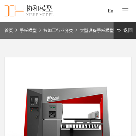
协和模型
En
XIEHE MODEL
协
和
返回
首页
手板模型
按加工行业分类
大型设备手板模型
首
手
页
板
模
资
型
质
认
加
证
工
实
保
力
密
措
关
施
于
协
联
和