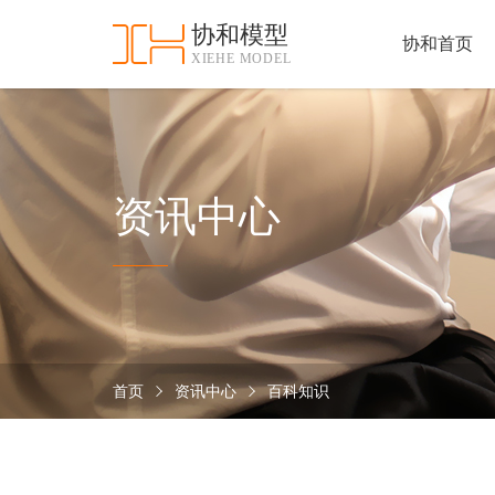
协和模型
协和首页
XIEHE MODEL
协
和
首
手
页
板
模
资
资讯中心
型
质
认
加
证
工
实
保
力
密
措
首页
资讯中心
百科知识
关
施
于
协
联
和