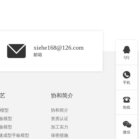
xiehe168@126.com

邮箱
QQ

手机
艺
协和简介

热线
板模型
协和简介
手板模型
资质认证

手板模型
加工实力
微信
快速成型手板模型
保密措施