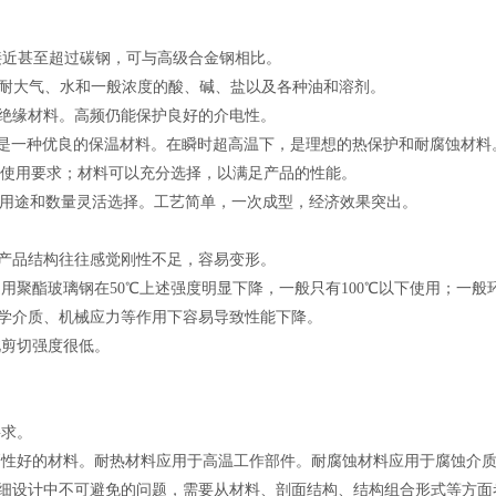
强度接近甚至超过碳钢，可与高级合金钢相比。
好的耐大气、水和一般浓度的酸、碱、盐以及各种油和溶剂。
的绝缘材料。高频仍能保护良好的介电性。
/1000是一种优良的保温材料。在瞬时超高温下，是理想的热保护和耐腐蚀材料
足使用要求；材料可以充分选择，以满足产品的性能。
、用途和数量灵活选择。工艺简单，一次成型，经济效果突出。
在产品结构往往感觉刚性不足，容易变形。
用聚酯玻璃钢在50℃上述强度明显下降，一般只有100℃以下使用；一般
化学介质、机械应力等作用下容易导致性能下降。
此剪切强度很低。
要求。
磨性好的材料。耐热材料应用于高温工作部件。耐腐蚀材料应用于腐蚀介
详细设计中不可避免的问题，需要从材料、剖面结构、结构组合形式等方面