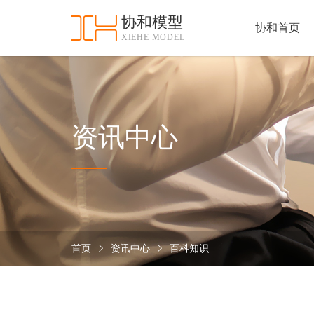
协和模型
协和首页
XIEHE MODEL
协
和
首
手
页
板
模
资
资讯中心
型
质
认
加
证
工
实
保
力
密
措
首页
资讯中心
百科知识
关
施
于
协
联
和