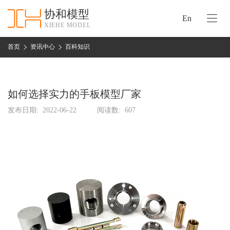
协和模型
En
XIEHE MODEL
协
和
首页
资讯中心
百科知识
首
手
页
板
模
如何选择实力的手板模型厂家
资
型
质
发布日期:
2022-06-22
阅读数:
607
认
加
证
工
实
保
力
密
措
关
施
于
协
联
和