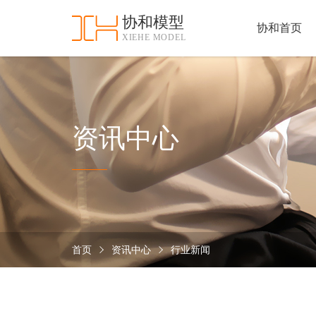
协和模型
协和首页
XIEHE MODEL
协
和
首
手
页
板
模
资
资讯中心
型
质
认
加
证
工
实
保
力
密
措
首页
资讯中心
行业新闻
关
施
于
协
联
和