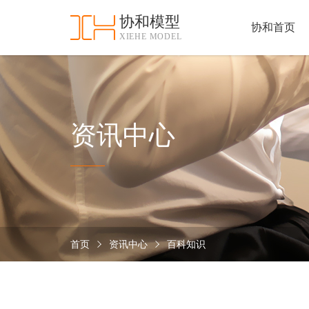
协和模型
协和首页
XIEHE MODEL
协
和
首
手
页
板
模
资
资讯中心
型
质
认
加
证
工
实
保
力
密
措
首页
资讯中心
百科知识
关
施
于
协
联
和