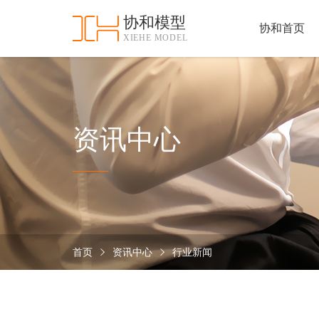
协和模型
协和首页
XIEHE MODEL
协
和
首
手
页
板
模
资
资讯中心
型
质
认
加
证
工
实
保
力
密
措
首页
资讯中心
行业新闻
关
施
于
协
联
和