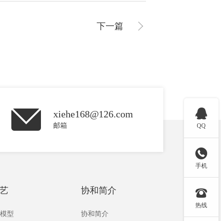
下一篇

xiehe168@126.com
邮箱
QQ

手机
艺
协和简介

热线
板模型
协和简介