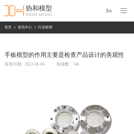
协和模型
En
XIEHE MODEL
协
和
首页
资讯中心
行业新闻
首
手
页
板
模
手板模型的作用主要是检查产品设计的美观性
资
型
质
发布日期:
2022-06-06
阅读数:
746
认
加
证
工
实
保
力
密
措
关
施
于
协
联
和