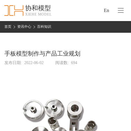
协和模型
En
XIEHE MODEL
协
和
首页
资讯中心
百科知识
首
手
页
板
模
手板模型制作与产品工业规划
资
型
质
发布日期:
2022-06-02
阅读数:
694
认
加
证
工
实
保
力
密
措
关
施
于
协
联
和