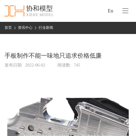
协和模型
En
XIEHE MODEL
协
和
首页
资讯中心
行业新闻
首
手
页
板
模
手板制作不能一味地只追求价格低廉
资
型
质
发布日期:
2022-06-02
阅读数:
745
认
加
证
工
实
保
力
密
措
关
施
于
协
联
和