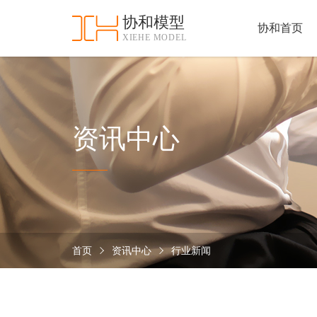
协和模型
协和首页
XIEHE MODEL
协
和
首
手
页
板
模
资
资讯中心
型
质
认
加
证
工
实
保
力
密
措
首页
资讯中心
行业新闻
关
施
于
协
联
和