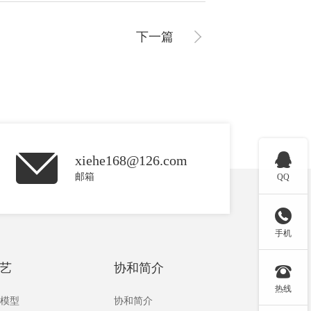
下一篇

xiehe168@126.com
邮箱
QQ

手机
艺
协和简介

热线
板模型
协和简介