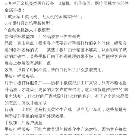
6.各种五金机壳类医疗设备、B超机、电子仪器、医疗器械大小部件
金属手板；
7.航天军工类飞机、无人机的金属零部件；
8.金属灯具灯饰手板模型；
9.自动化机器人手板模型；
协和手板模型加工厂的品质在业界中领先
品质，直击痛点！很多客户需要进行手板打样服务的时候，经常会
遇到各种各样的坑——某些手板厂由于精度不够高，从而影响了试
错的准确性；某些手板厂由于外观处理效果不好，从而使得客户在
展会上参展没有起到一点
效果，浪费了时间不说，来白白付出了那么参展费用。
手板打样服务第一
对于手板打样服务厂——协和手板模型加工厂来说，只有不断地提
升品质，才能吸引更多的大客户前来咨询，这大概就是传说中的“吸
引力法则”，什么样的厂家就吸引什么样的客户。有了这个追求品质
的态度，所以才会采取
行动——比如引进马扎克柔性生产线、设立无尘车间，这些都是有
利于提升手板的精度和外观效果。
手板加工厂客户满意
手板打样服务，不能当做普通的标准化生产来对待。因为客户每次