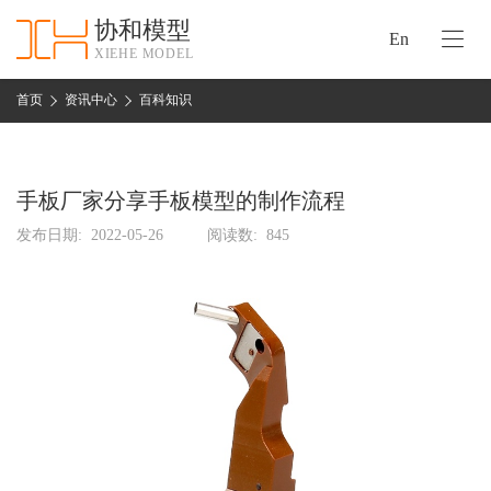
协和模型
En
XIEHE MODEL
协
和
首页
资讯中心
百科知识
首
手
页
板
模
手板厂家分享手板模型的制作流程
资
型
质
发布日期:
2022-05-26
阅读数:
845
认
加
证
工
实
保
力
密
措
关
施
于
协
联
和