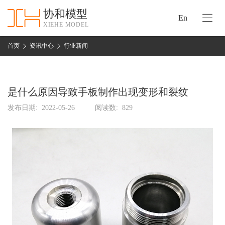
协和模型
En
XIEHE MODEL
协
和
首页
资讯中心
行业新闻
首
手
页
板
模
是什么原因导致手板制作出现变形和裂纹
资
型
质
发布日期:
2022-05-26
阅读数:
829
认
加
证
工
实
保
力
密
措
关
施
于
协
联
和