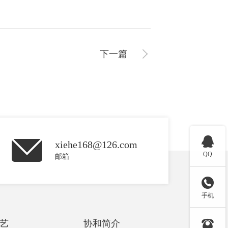
下一篇

xiehe168@126.com
QQ
邮箱

手机

艺
协和简介