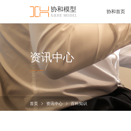
协和模型
协和首页
XIEHE MODEL
协
和
首
手
页
板
模
资
资讯中心
型
质
认
加
证
工
实
保
力
密
措
首页
资讯中心
百科知识
关
施
于
协
联
和