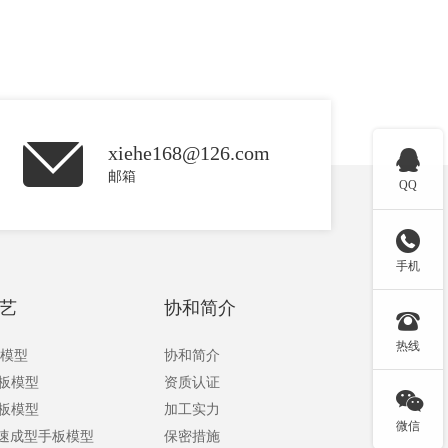
xiehe168@126.com

邮箱
QQ

手机
艺
协和简介

热线
板模型
协和简介
手板模型
资质认证

手板模型
加工实力
微信
快速成型手板模型
保密措施