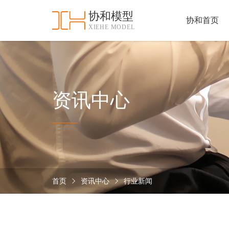
协和模型
协和首页
XIEHE MODEL
协
和
首
手
页
板
模
资
资讯中心
型
质
认
加
证
工
实
保
力
密
措
首页
资讯中心
行业新闻
关
施
于
协
联
和